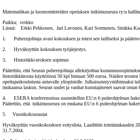
Matematiikan ja luonnontieteiden opetuksen tutkimusseura ry:n halli
Paikka; verkko
Läsnä: Erkki Pehkonen, Jari Lavonen, Kari Sormunen, Sinikka Kaa
1. Puheenjohtaja avasi kokouksen ja totesi sen lailliseksi ja päätösv
2. Hyväksyttiin kokouksen työjärjestys.
3. Historiikki-teoksen sopimus
Päätettiin, että Seuran puheenjohtaja allekirjoittaa kustannussopimu
historiikkiteosta käyttöönsä 50 kpl hintaan 500 euroa. Näiden teosten k
opettajankoulutusta antavalle yliopistolle. Julkaisunmyyntihinnaksi tu
mukaansa laskun. Seuran uudet ja vanhat kunniajäsenet saavat oman 
4. ESERA konferenssissa suunnitellun EU:n 6 puiteohjelman hak
Päätettiin, että tutkimusseura on mukana EU:n 6 puiteohjelman hake
5. Vuosikokousasiat
Hyväksyttiin vuosikokouksen esityslista. Laadittiin toimintakauden 20
31.7.2004.