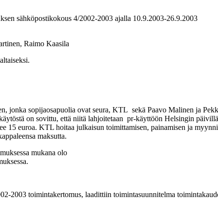
tuksen sähköpostikokous 4/2002-2003 ajalla 10.9.2003-26.9.2003
rtinen, Raimo Kaasila
altaiseksi.
ksen, jonka sopijaosapuolia ovat seura, KTL sekä Paavo Malinen ja Pekk
äytöstä on sovittu, että niitä lahjoitetaan pr-käyttöön Helsingin päivill
lee 15 euroa. KTL hoitaa julkaisun toimittamisen, painamisen ja myynnin
kappaleensa maksutta.
emuksessa mukana olo
muksessa.
02-2003 toimintakertomus, laadittiin toimintasuunnitelma toimintakaude