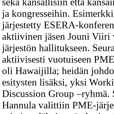
sekä kansallisiin että kansa
ja kongresseihin. Esimerkki
järjestetty ESERA-konferen
aktiivinen jäsen Jouni Viir
järjestön hallitukseen. Seura
aktiivisesti vuotuiseen PM
oli Hawaijilla; heidän johdo
esitysten lisäksi, yksi Wor
Discussion Group –ryhmä. 
Hannula valittiin PME-järje