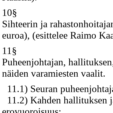
10§
Sihteerin ja rahastonhoitaja
euroa), (esittelee Raimo Kaa
11§
Puheenjohtajan, hallituksen,
näiden varamiesten vaalit.
11.1) Seuran puheenjohtaj
11.2) Kahden hallituksen j
erovuoroisuus: