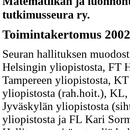
Matematiikan ja luonnont
tutkimusseura ry.
Toimintakertomus 2002
Seuran hallituksen muodosti
Helsingin yliopistosta, FT H
Tampereen yliopistosta, KT
yliopistosta (rah.hoit.), KL,
Jyväskylän yliopistosta (si
yliopistosta ja FL Kari Sor