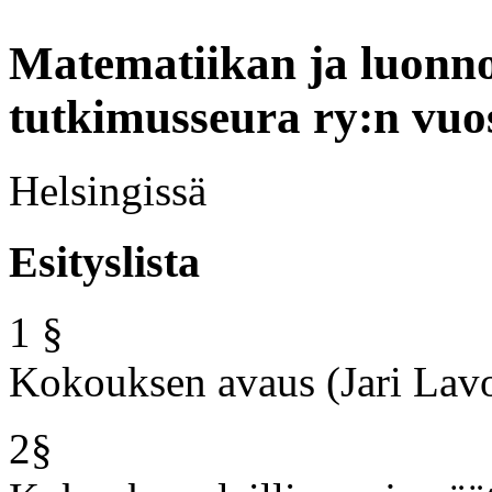
Matematiikan ja luonno
tutkimusseura ry:n
vuo
Helsingissä
Esityslista
1 §
Kokouksen avaus (Jari Lav
2§