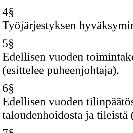
4§
Työjärjestyksen hyväksymi
5§
Edellisen vuoden toimintak
(esittelee puheenjohtaja).
6§
Edellisen vuoden tilinpäätös
taloudenhoidosta ja tileistä
7§