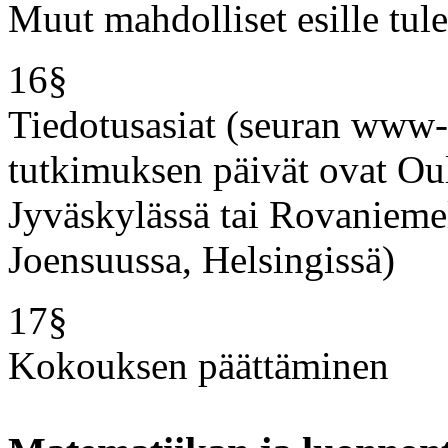
Muut mahdolliset esille tule
16§
Tiedotusasiat (seuran www-si
tutkimuksen päivät ovat Oul
Jyväskylässä tai Rovaniemel
Joensuussa, Helsingissä)
17§
Kokouksen päättäminen