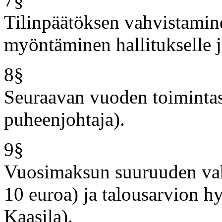
Tilinpäätöksen vahvistami
myöntäminen hallitukselle j
8§
Seuraavan vuoden toimintas
puheenjohtaja).
9§
Vuosimaksun suuruuden vahv
10 euroa) ja talousarvion h
Kaasila).