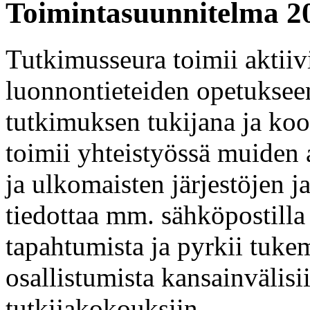
Toimintasuunnitelma 2
Tutkimusseura toimii aktiiv
luonnontieteiden opetukseen
tutkimuksen tukijana ja ko
toimii yhteistyössä muiden 
ja ulkomaisten järjestöjen j
tiedottaa mm. sähköpostilla 
tapahtumista ja pyrkii tukem
osallistumista kansainvälisi
tutkijakokouksiin.