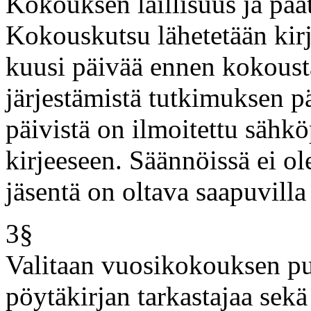
Kokouksen laillisuus ja pää
Kokouskutsu lähetetään kirj
kuusi päivää ennen kokoust
järjestämistä tutkimuksen p
päivistä on ilmoitettu sähköp
kirjeeseen. Säännöissä ei ol
jäsentä on oltava saapuvill
3§
Valitaan vuosikokouksen puh
pöytäkirjan tarkastajaa sekä