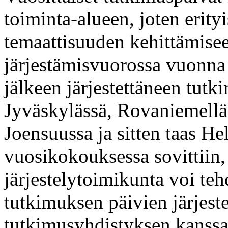
toiminta-alueen, joten erity
temaattisuuden kehittämise
järjestämisvuorossa vuonna
jälkeen järjestettäneen tutk
Jyväskylässä, Rovaniemellä
Joensuussa ja sitten taas H
vuosikokouksessa sovittiin, 
järjestelytoimikunta voi teh
tutkimuksen päivien järjest
tutkimusyhdistyksen kanss