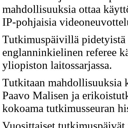
mahdollisuuksia ottaa käytt
IP-pohjaisia videoneuvottelu
Tutkimuspäivillä pidetyistä 
englanninkielinen referee k
yliopiston laitossarjassa.
Tutkitaan mahdollisuuksia k
Paavo Malisen ja erikoistut
kokoama tutkimusseuran his
Vuosittaiset tutkimuspäivä