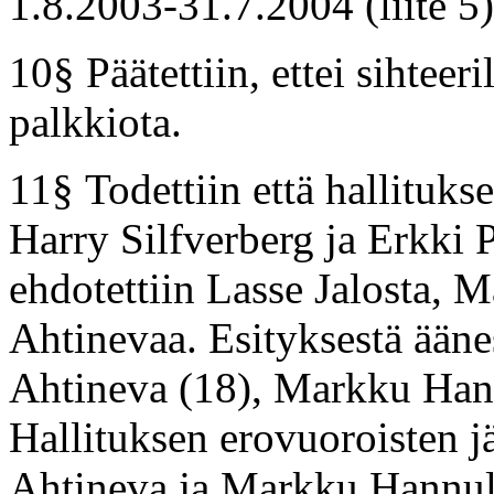
1.8.2003-31.7.2004 (liite 5)
10§ Päätettiin, ettei sihteer
palkkiota.
11§ Todettiin että hallituks
Harry Silfverberg ja Erkki 
ehdotettiin Lasse Jalosta, 
Ahtinevaa. Esityksestä äänes
Ahtineva (18), Markku Hann
Hallituksen erovuoroisten jäs
Ahtineva ja Markku Hannula.