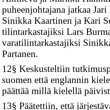
puheenjohtajana jatkaa Jari
Sinikka Kaartinen ja Kari S
tilintarkastajiksi Lars Burm
varatilintarkastajiksi Sini
Partanen.
12§ Keskusteltiin tutkimusp
suomen että englannin kielell
päättää millä kielellä päivis
13§ Päätettiin, että järjestä