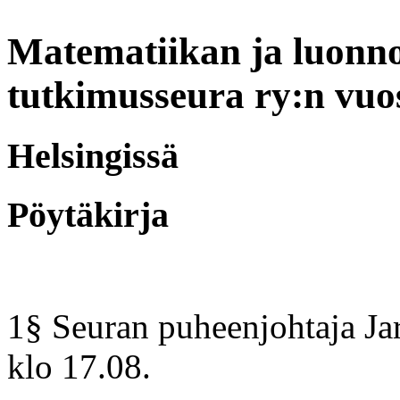
Matematiikan ja luonno
tutkimusseura ry:n
vuo
Helsingissä
Pöytäkirja
1§ Seuran puheenjohtaja Ja
klo 17.08.