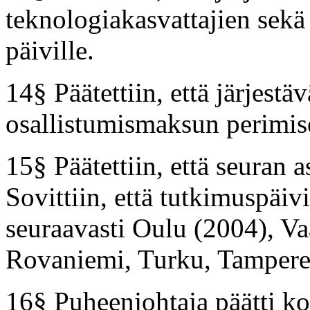
teknologiakasvattajien sekä
päiville.
14§ Päätettiin, että järjestä
osallistumismaksun perimis
15§ Päätettiin, että seuran a
Sovittiin, että tutkimuspäiv
seuraavasti Oulu (2004), Va
Rovaniemi, Turku, Tampere,
16§ Puheenjohtaja päätti k