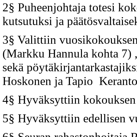
2§ Puheenjohtaja totesi kok
kutsutuksi ja päätösvaltaise
3§ Valittiin vuosikokoukse
(Markku Hannula kohta 7) , 
sekä pöytäkirjantarkastajiksi
Hoskonen ja Tapio Keranto
4§ Hyväksyttiin kokouksen ty
5§ Hyväksyttiin edellisen v
6§ Seuran rahastonhoitaja R