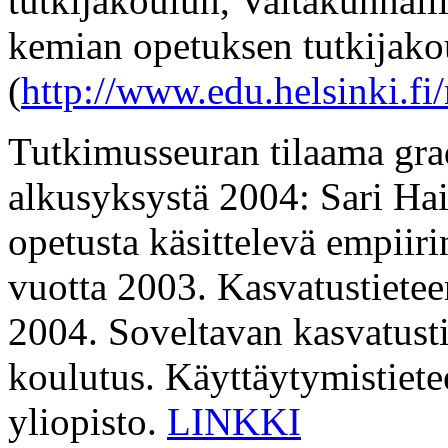
tutkijakoulun, Valtakunnall
kemian opetuksen tutkijako
(
http://www.edu.helsinki.fi
Tutkimusseuran tilaama gra
alkusyksystä 2004: Sari Ha
opetusta käsittelevä empii
vuotta 2003. Kasvatustietee
2004. Soveltavan kasvatusti
koulutus. Käyttäytymistiete
yliopisto.
LINKKI