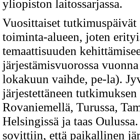
yliopiston laitossarjassa.
Vuosittaiset tutkimuspäivä
toiminta-alueen, joten erity
temaattisuuden kehittämise
järjestämisvuorossa vuonna
lokakuun vaihde, pe-la). Jy
järjestettäneen tutkimuksen 
Rovaniemellä, Turussa, Tam
Helsingissä ja taas Ouluss
sovittiin, että paikallinen j