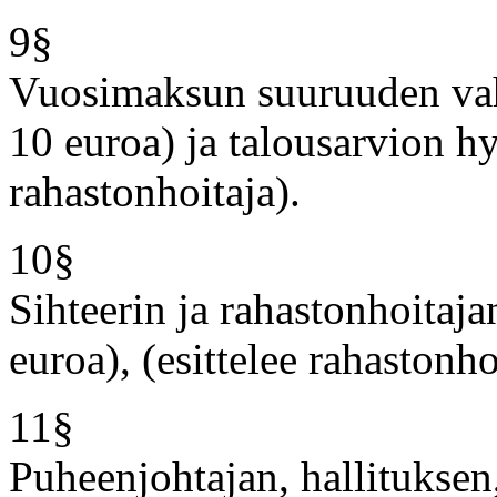
9§
Vuosimaksun suuruuden vahv
10 euroa) ja talousarvion h
rahastonhoitaja).
10§
Sihteerin ja rahastonhoitaja
euroa), (esittelee rahastonho
11§
Puheenjohtajan, hallituksen,