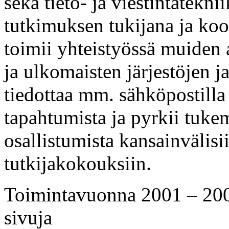
sekä tieto- ja viestintätekn
tutkimuksen tukijana ja ko
toimii yhteistyössä muiden 
ja ulkomaisten järjestöjen j
tiedottaa mm. sähköpostilla 
tapahtumista ja pyrkii tukem
osallistumista kansainvälisi
tutkijakokouksiin.
Toimintavuonna 2001 – 200
sivuja