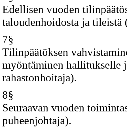
Edellisen vuoden tilinpäätös
taloudenhoidosta ja tileistä 
7§
Tilinpäätöksen vahvistami
myöntäminen hallitukselle ja
rahastonhoitaja).
8§
Seuraavan vuoden toimintas
puheenjohtaja).