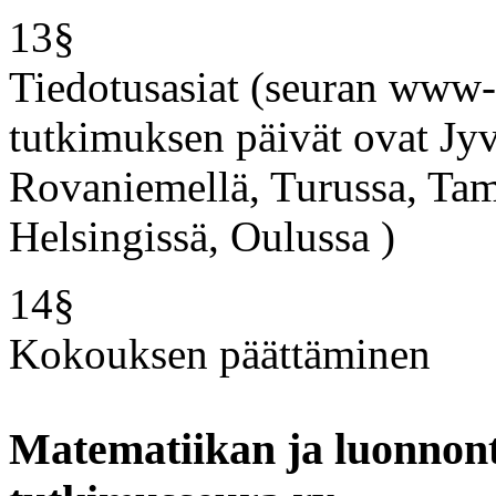
13§
Tiedotusasiat (seuran www-si
tutkimuksen päivät ovat Jyvä
Rovaniemellä, Turussa, Tam
Helsingissä, Oulussa )
14§
Kokouksen päättäminen
Matematiikan ja luonnont