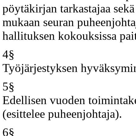
pöytäkirjan tarkastajaa sekä
mukaan seuran puheenjohtaj
hallituksen kokouksissa pai
4§
Työjärjestyksen hyväksymi
5§
Edellisen vuoden toimintak
(esittelee puheenjohtaja).
6§