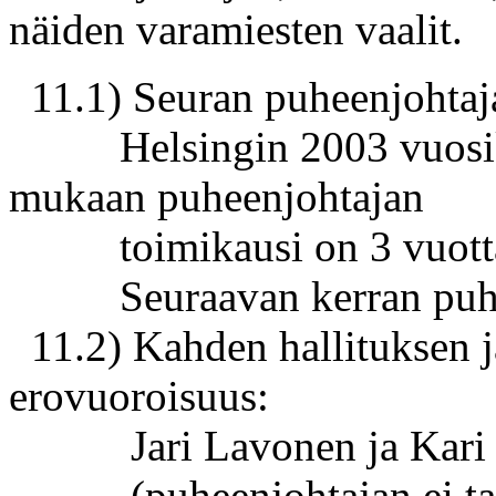
näiden varamiesten vaalit.
11.1) Seuran puheenjohtaj
Helsingin 2003 vuosiko
mukaan puheenjohtajan
toimikausi on 3 vuott
Seuraavan kerran puheen
11.2) Kahden hallituksen jä
erovuoroisuus:
Jari Lavonen ja Kari 
(puheenjohtajan ei tarvit