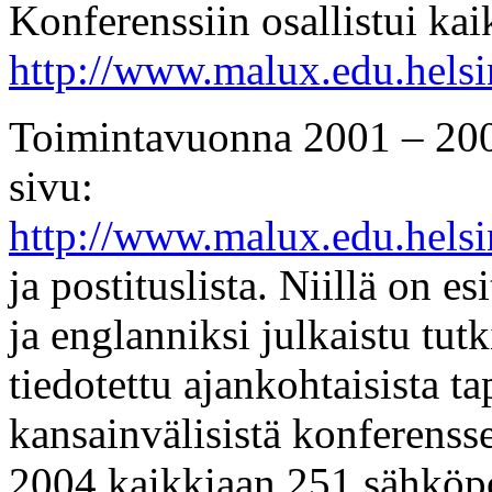
Konferenssiin osallistui ka
http://www.malux.edu.helsi
Toimintavuonna 2001 – 200
sivu:
http://www.malux.edu.helsi
ja postituslista. Niillä on e
ja englanniksi julkaistu tu
tiedotettu ajankohtaisista t
kansainvälisistä konferenssei
2004 kaikkiaan 251 sähköpo