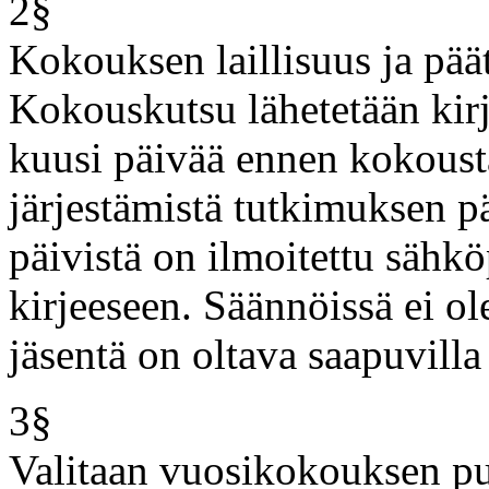
2§
Kokouksen laillisuus ja pää
Kokouskutsu lähetetään kirj
kuusi päivää ennen kokoust
järjestämistä tutkimuksen p
päivistä on ilmoitettu sähköp
kirjeeseen. Säännöissä ei ol
jäsentä on oltava saapuvill
3§
Valitaan vuosikokouksen puh