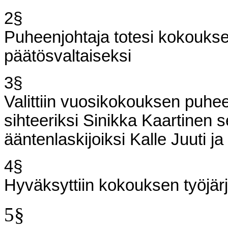
2§
Puheenjohtaja totesi kokouksen
päätösvaltaiseksi
3§
Valittiin vuosikokouksen puhee
sihteeriksi Sinikka Kaartinen s
ääntenlaskijoiksi Kalle Juuti ja
4§
Hyväksyttiin kokouksen työjärje
5§