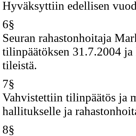
Hyväksyttiin edellisen vuod
6§
Seuran rahastonhoitaja Mar
tilinpäätöksen 31.7.2004 ja 
tileistä.
7§
Vahvistettiin tilinpäätös j
hallitukselle ja rahastonhoita
8§