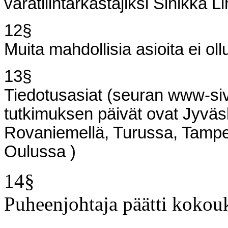
varatilintarkastajiksi Sinikka
12§
Muita mahdollisia asioita ei oll
13§
Tiedotusasiat (seuran www-sivu
tutkimuksen päivät ovat Jyväsk
Rovaniemellä, Turussa, Tampe
Oulussa )
14§
Puheenjohtaja päätti kokou