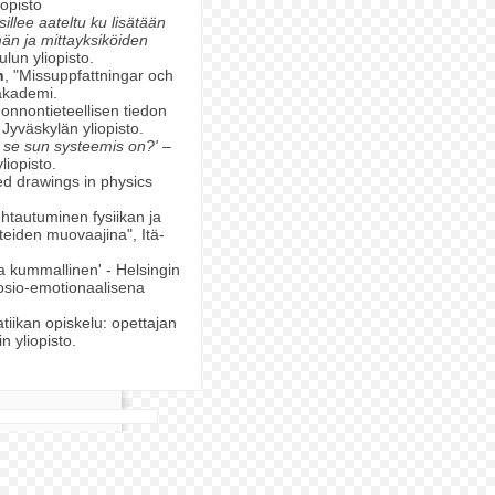
iopisto
 sillee aateltu ku lisätään
män ja mittayksiköiden
ulun yliopisto.
n
, "Missuppfattningar och
akademi.
uonnontieteellisen tiedon
Jyväskylän yliopisto.
ä se sun systeemis on?' –
yliopisto.
ed drawings in physics
htautuminen fysiikan ja
eiden muovaajina", Itä-
aa kummallinen' - Helsingin
osio-emotionaalisena
tiikan opiskelu: opettajan
n yliopisto.