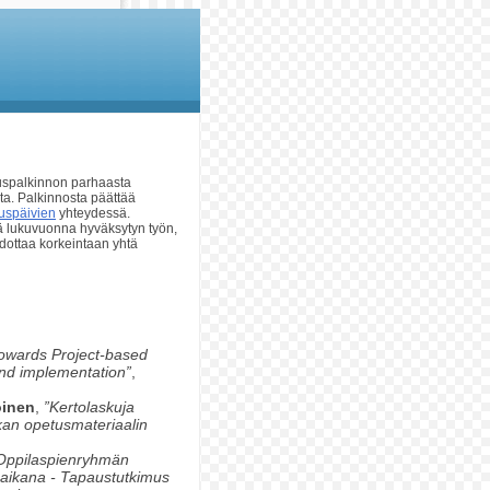
uspalkinnon parhaasta
ta. Palkinnosta päättää
uspäivien
yhteydessä.
ä lukuvuonna hyväksytyn työn,
hdottaa korkeintaan yhtä
Towards Project-based
and implementation”
,
oinen
,
”Kertolaskuja
iikan opetusmateriaalin
Oppilaspienryhmän
aikana - Tapaustutkimus