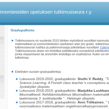
nnontieteiden opetuksen tutkimusseura r.y.
Gradupalkinto
Tutkimusseura on vuodesta 2010 lähtien myöntänyt vuosittain kannust
matematiikan ja luonnontieteiden opetuksen alan pro gradu -tutkielmas
tutkimusseuran hallitus ja palkinnonsaaja julkistetaan vuosittain
Tutkim
Tutkimusseuran jäsen voi ehdottaa palkittavaksi vuosipäiviä edeltävän
jonka ohjaamiseen tai arviointiin ehdottaja on osallistunut. Kukin voi e
tutkielmaa.
Edellisten vuosien gradupalkintoja:
Lukuvuosi 2019-2020, gradupalkinto:
Sruthi V. Reddy
, ”
Science Learning: A Finnish class teacher’s conceptions 
Jyväskylän yliopisto
Lukuvuosi 2018-2019, gradupalkinto:
Marjukka Luukkar
liikunnallisesti. Kehittämistutkimus liikunnallisen matemat
laatimisesta 3.-luokkalaisille ”
, Helsingin yliopisto
Lukuvuosi 2017-2018, gradupalkinto:
Anni Tiilikainen
,
” 
vuorovaikutus matemaattisen ongelmanratkaisuprosessin 