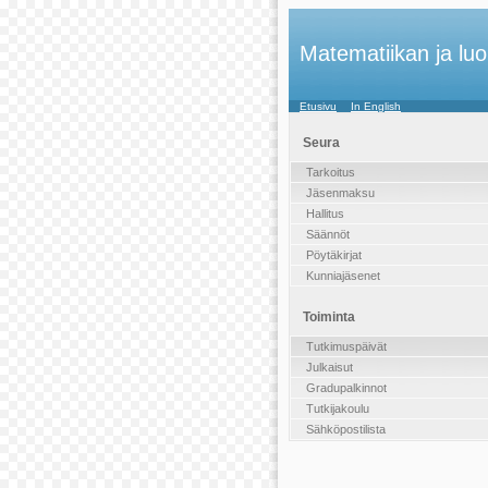
Matematiikan ja luo
Etusivu
In English
Seura
Tarkoitus
Jäsenmaksu
Hallitus
Säännöt
Pöytäkirjat
Kunniajäsenet
Toiminta
Tutkimuspäivät
Julkaisut
Gradupalkinnot
Tutkijakoulu
Sähköpostilista