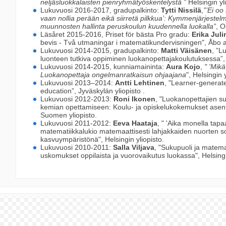
neljäsluokkalaisten pienryhmätyöskentelystä ”
Helsingin yl
Lukuvuosi 2016-2017, gradupalkinto:
Tytti Nissilä
,
”’Ei oo
vaan nollia perään eikä siirretä pilkkua’: Kymmenjärjestel
muunnosten hallinta peruskoulun kuudennella luokalla”
, O
Läsåret 2015-2016, Priset för bästa Pro gradu:
Erika Juli
bevis - Två utmaningar i matematikundervisningen", Åbo 
Lukuvuosi 2014-2015, gradupalkinto:
Matti Väisänen
, ”L
luonteen tutkiva oppiminen luokanopettajakoulutuksessa”, 
Lukuvuosi 2014-2015, kunniamaininta:
Aura Kojo
,
" 'Mik
Luokanopettaja ongelmanratkaisun ohjaajana
", Helsingin 
Lukuvuosi 2013–2014:
Antti Lehtinen
, "Learner-generat
education”, Jyväskylän yliopisto .
Lukuvuosi 2012-2013:
Roni Ikonen
, "Luokanopettajien su
kemian opettamiseen: Koulu- ja opiskelukokemukset asent
Suomen yliopisto.
Lukuvuosi 2011-2012:
Eeva Haataja
, " 'Aika monella tap
matematiikkalukio matemaattisesti lahjakkaiden nuorten s
kasvuympäristönä", Helsingin yliopisto.
Lukuvuosi 2010-2011:
Salla Viljava
, "Sukupuoli ja matema
uskomukset oppilaista ja vuorovaikutus luokassa", Helsingi