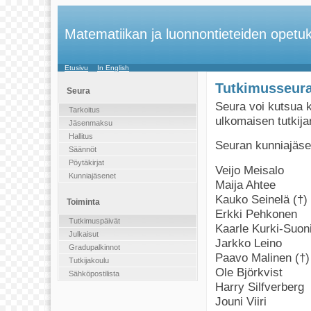
Matematiikan ja luonnontieteiden opetuk
Etusivu
In English
Tutkimusseura
Seura
Seura voi kutsua k
Tarkoitus
ulkomaisen tutkija
Jäsenmaksu
Hallitus
Seuran kunniajäse
Säännöt
Pöytäkirjat
Veijo Meisalo
Kunniajäsenet
Maija Ahtee
Kauko Seinelä (†)
Toiminta
Erkki Pehkonen
Tutkimuspäivät
Kaarle Kurki-Suon
Julkaisut
Jarkko Leino
Gradupalkinnot
Paavo Malinen (†)
Tutkijakoulu
Ole Björkvist
Sähköpostilista
Harry Silfverberg
Jouni Viiri