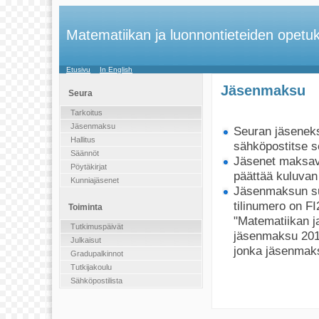
Matematiikan ja luonnontieteiden opetuk
Etusivu
In English
Jäsenmaksu
Seura
Tarkoitus
Jäsenmaksu
Seuran jäsenek
Hallitus
sähköpostitse 
Säännöt
Jäsenet maksa
Pöytäkirjat
päättää kuluva
Kunniajäsenet
Jäsenmaksun su
tilinumero on FI
Toiminta
"Matematiikan j
Tutkimuspäivät
jäsenmaksu 2018
Julkaisut
jonka jäsenmaks
Gradupalkinnot
Tutkijakoulu
Sähköpostilista